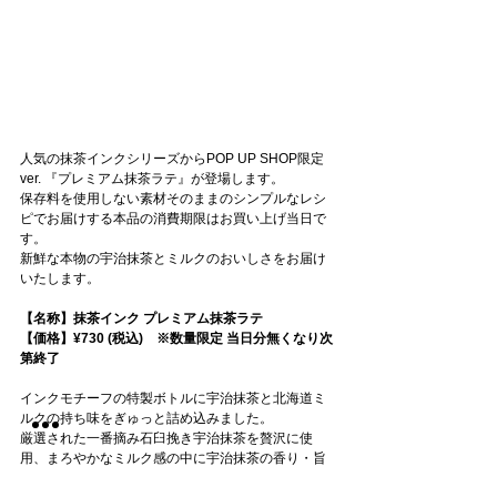
人気の抹茶インクシリーズからPOP UP SHOP限定
ver. 『プレミアム抹茶ラテ』が登場します。
保存料を使用しない素材そのままのシンプルなレシ
ピでお届けする本品の消費期限はお買い上げ当日で
す。
新鮮な本物の宇治抹茶とミルクのおいしさをお届け
いたします。
【名称】抹茶インク プレミアム抹茶ラテ
【価格】¥730 (税込)　※数量限定 当日分無くなり次
第終了
インクモチーフの特製ボトルに宇治抹茶と北海道ミ
ルクの持ち味をぎゅっと詰め込みました。
厳選された一番摘み石臼挽き宇治抹茶を贅沢に使
用、まろやかなミルク感の中に宇治抹茶の香り・旨
味を感じるご褒美ドリンクです。オリジナルのクリ