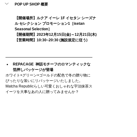
POP UP SHOP 概要
【開催場所】ルクア イーレ 1F イセタン シーズナ
ル セレクション プロモーション1［isetan 
Seasonal Selection］
【開催期間】2023年12月15日(金)～12月21日(木)
【営業時間】10:30~20:30 (施設規定に従う)
REPACAGE  神話モチーフのロマンティックな
箔押しパッケージが登場
ホワイト×グリーン×ゴールドの配色で冬の贈り物に
ぴったりな装いにリパッケージいたしました。
Matcha Republicらしい可愛くおしゃれな宇治抹茶ス
イーツを大事なあの人に贈ってみませんか？