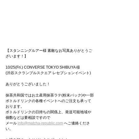
【スタンニングルアー様 素敵なお写真ありがとうご
ざいます！】
10/25(Fri.) CONVERSE TOKYO SHIBUYA 様
(渋谷スクランブルスクエア レセプションイベント)
ありがとうございました！
抹茶共和国ではお土産用抹茶ラテ(粉末パック)や一部
ボトルドリンクの各種イベントへのご注文も承って
おります。
ボトルドリンクの日持ちの関係上、発送可能地域や
個数などは要相談ですので
メール 
info@matcha-republic.com
 へご連絡くださ
い。