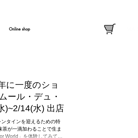
Online shop
年に一度のショ
ムール・デュ・
)~2/14(水) 出店
レンタインを迎えるための特
抹茶が一滴加わることで生ま
or World」を体験してみて！