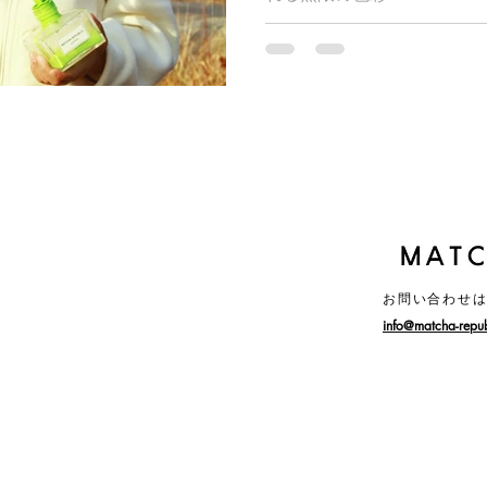
PURE Color World 
何色にも染まらない、...
​お問い合わせ
​info@matcha-repu